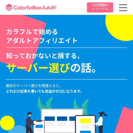
30日間無料
ColorfulBoxAdult!
トライアル
カラフルで始める
アダルトアフィリエイト
知っておかないと損する、
サーバー選び
の話。
最初のサーバー選びを間違えると、
どれだけ記事を書いても収益がゼロになります。