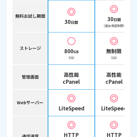
無料お試し期間
30
日間
30
日間
（返金保証制度）
ストレージ
800
無制限
GB
SSD
SSD
高性能
高性能
管理画面
cPanel
cPanel
Webサーバー
LiteSpeed
LiteSpeed
HTTP
HTTP
通信速度