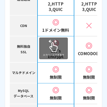
2,HTTP
2,HTTP
3,QUIC
3,QUIC
CDN
1ドメイン無料
無料独自
Let's
SSL
COMODO社
スクロールできます
Encrypt
マルチドメイン
無制限
無制限
MySQL
データベース
無制限
無制限