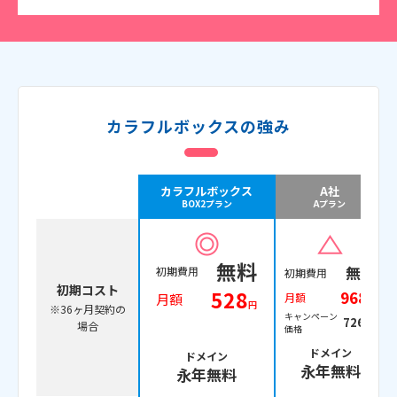
カラフルボックスの強み
カラフルボックス
A社
BOX2プラン
Aプラン
無料
無料
初期費用
初期費用
初期コスト
528
968
月額
月額
円
円
※36ヶ月契約の
キャンペーン
726円
場合
価格
ドメイン
ドメイン
永年無料
永年無料