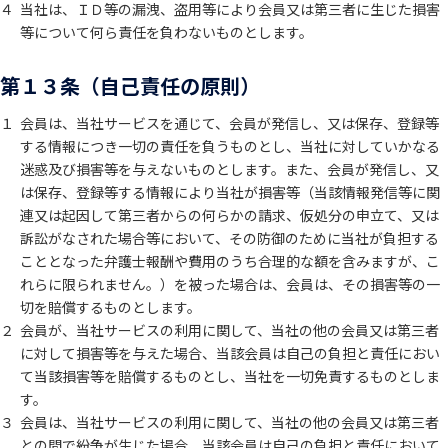
４
当社は、ＩＤ等の漏洩、盗用等により会員又は第三者に生じた損害
等について何ら責任を負わないものとします。
第１３条（自己責任の原則）
１
会員は、当社サービスを通じて、会員が発信し、又は保存、登録等
する情報につき一切の責任を負うものとし、当社に対していかなる
迷惑及び損害等を与えないものとします。また、会員が発信し、又
は保存、登録等する情報により当社が損害等（当該情報発信等に関
連又は起因して第三者からの何らかの請求、仮処分の申立て、又は
訴訟がなされた場合等において、その防御のために当社が負担する
こととなった弁護士報酬や費用のうち合理的な額を含みますが、こ
れらに限られません。）を被った場合は、会員は、その損害等の一
切を賠償するものとします。
２
会員が、当社サービスの利用に関して、当社の他の会員又は第三者
に対して損害等を与えた場合、当該会員は自己の負担と責任におい
て当該損害等を賠償するものとし、当社を一切免責するものとしま
す。
３
会員は、当社サービスの利用に関して、当社の他の会員又は第三者
との間で紛争が生じた場合、当該会員は自己の負担と責任において