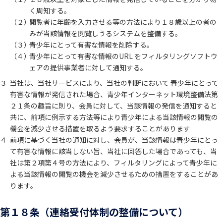
く周知する。
（２）
閲覧者に年齢を入力させる等の方法により１８歳以上の者の
みが当該情報を閲覧しうるシステムを整備する。
（３）
青少年にとって有害な情報を削除する。
（４）
青少年にとって有害な情報のURL をフィルタリングソフトウ
ェアの提供事業者に対して通知する。
３
当社は、当社サービスにより、当社の判断において 青少年にとって
有害な情報が発信された場合、青少年インターネット環境整備法第
２１条の趣旨に則り、会員に対して、当該情報の発信を通知すると
共に、前項に例示する方法等により青少年による当該情報の閲覧の
機会を減少させる措置を取るよう要求することがあります
４
前項に基づく当社の通知に対し、会員が、当該情報は青少年にとっ
て有害な情報に該当しない旨、当社に回答した場合であっても、当
社は第２項第４号の方法により、フィルタリングによって青少年に
よる当該情報の閲覧の機会を減少させるための措置をすることがあ
ります。
第１８条（連絡受付体制の整備について）