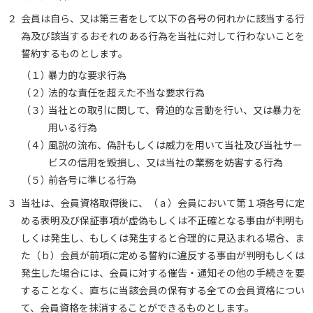
２
会員は自ら、又は第三者をして以下の各号の何れかに該当する行
為及び該当するおそれのある行為を当社に対して行わないことを
誓約するものとします。
（１）
暴力的な要求行為
（２）
法的な責任を超えた不当な要求行為
（３）
当社との取引に関して、脅迫的な言動を行い、又は暴力を
用いる行為
（４）
風説の流布、偽計もしくは威力を用いて当社及び当社サー
ビスの信用を毀損し、又は当社の業務を妨害する行為
（５）
前各号に準じる行為
３
当社は、会員資格取得後に、（ａ）会員において第１項各号に定
める表明及び保証事項が虚偽もしくは不正確となる事由が判明も
しくは発生し、もしくは発生すると合理的に見込まれる場合、ま
た（ｂ）会員が前項に定める誓約に違反する事由が判明もしくは
発生した場合には、会員に対する催告・通知その他の手続きを要
することなく、直ちに当該会員の保有する全ての会員資格につい
て、会員資格を抹消することができるものとします。