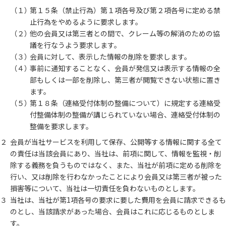
（１）
第１５条（禁止行為）第１項各号及び第２項各号に定める禁
止行為をやめるように要求します。
（２）
他の会員又は第三者との間で、クレーム等の解消のための協
議を行なうよう要求します。
（３）
会員に対して、表示した情報の削除を要求します。
（４）
事前に通知することなく、会員が発信又は表示する情報の全
部もしくは一部を削除し、第三者が閲覧できない状態に置き
ます。
（５）
第１８条（連絡受付体制の整備について）に規定する連絡受
付整備体制の整備が講じられていない場合、連絡受付体制の
整備を要求します。
２
会員が当社サービスを利用して保存、公開等する情報に関する全て
の責任は当該会員にあり、当社は、前項に関して、情報を監視・削
除する義務を負うものではなく、また、当社が前項に定める削除を
行い、又は削除を行わなかったことにより会員又は第三者が被った
損害等について、当社は一切責任を負わないものとします。
３
当社は、当社が第1項各号の要求に要した費用を会員に請求できるも
のとし、当該請求があった場合、会員はこれに応じるものとしま
す。