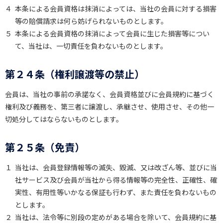
４
本条による会員資格は抹消によっては、当社の会員に対する損害
等の賠償請求は何ら妨げられないものとします。
５
本条による会員資格の抹消によって会員に生じた損害等につい
て、当社は、一切責任を負わないものとします。
第２４条（権利譲渡等の禁止）
会員は、当社の事前の承諾なく、会員資格並びに会員規約に基づく
権利及び義務を、第三者に譲渡し、承継させ、使用させ、その他一
切処分してはならないものとします。
第２５条（免責）
１
当社は、会員登録情報等の滅失、毀滅、又は改ざん等、並びに当
社サービス及び会員が当社から得る情報等の完全性、正確性、確
実性、有用性等いかなる保証も行わず、また責任を負わないもの
とします。
２
当社は、法令等に別段の定めがある場合を除いて、会員規約に基