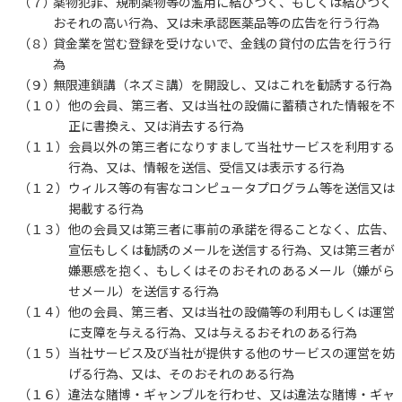
（７）
薬物犯罪、規制薬物等の濫用に結びつく、もしくは結びつく
おそれの高い行為、又は未承認医薬品等の広告を行う行為
（８）
貸金業を営む登録を受けないで、金銭の貸付の広告を行う行
為
（９）
無限連鎖講（ネズミ講）を開設し、又はこれを勧誘する行為
（１０）
他の会員、第三者、又は当社の設備に蓄積された情報を不
正に書換え、又は消去する行為
（１１）
会員以外の第三者になりすまして当社サービスを利用する
行為、又は、情報を送信、受信又は表示する行為
（１２）
ウィルス等の有害なコンピュータプログラム等を送信又は
掲載する行為
（１３）
他の会員又は第三者に事前の承諾を得ることなく、広告、
宣伝もしくは勧誘のメールを送信する行為、又は第三者が
嫌悪感を抱く、もしくはそのおそれのあるメール（嫌がら
せメール）を送信する行為
（１４）
他の会員、第三者、又は当社の設備等の利用もしくは運営
に支障を与える行為、又は与えるおそれのある行為
（１５）
当社サービス及び当社が提供する他のサービスの運営を妨
げる行為、又は、そのおそれのある行為
（１６）
違法な賭博・ギャンブルを行わせ、又は違法な賭博・ギャ