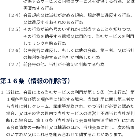
提供するサービスと同様のサービスを提供する行為、又は
再販売する行為
（２４）
会員規約又は当社が定める規約、規定等に違反する行為、
又は違反するおそれのある行為
（２５）
その行為が前各号のいずれかに該当することを知りつつ、
その行為を助長する態様又は目的で、当社サービスを利用
してリンクを貼る行為
（２６）
公序良俗に違反し、もしくは他の会員、第三者、又は当社
の権利を侵害すると当社が判断した行為
（２７）
前各号の他、当社が不適切と判断する行為
第１６条（情報の削除等）
１
当社は、会員による当社サービスの利用が第１５条（禁止行為）第
１項各号及び第２項各号に該当する場合、当該利用に関し第三者か
ら当社に対しクレーム、請求等が為され、かつ当社が必要と認めた
場合、又はその他の理由で当社サービスの運営上不適当と当社が判
断した場合は、第１０条（当社が行う会員登録抹消手続き）に定め
る会員資格の一時停止又は抹消のほか、当該会員に対し、次の措置
のいずれか又はこれらを組み合わせて講ずることがあります。