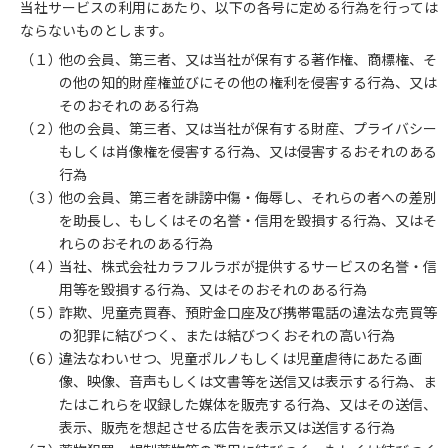
当社サービスの利用にあたり、以下の各号に定める行為を行っては
ならないものとします。
（１）
他の会員、第三者、又は当社が保有する著作権、商標権、そ
の他の知的財産権並びにその他の権利を侵害する行為、又は
そのおそれのある行為
（２）
他の会員、第三者、又は当社が保有する財産、プライバシー
もしくは肖像権を侵害する行為、又は侵害するおそれのある
行為
（３）
他の会員、第三者を誹謗中傷・侮辱し、それらの者への差別
を助長し、もしくはその名誉・信用を毀損する行為、又はそ
れらのおそれのある行為
（４）
当社、株式会社カラフルラボが提供するサービスの名誉・信
用等を毀損する行為、又はそのおそれのある行為
（５）
詐欺、児童売買春、預貯金口座及び携帯電話の違法な売買等
の犯罪に結びつく、または結びつくおそれの高い行為
（６）
違法なわいせつ、児童ポルノもしくは児童虐待にあたる画
像、映像、音声もしくは文書等を送信又は表示する行為、ま
たはこれらを収録した媒体を販売する行為、又はその送信、
表示、販売を想起させる広告を表示又は送信する行為