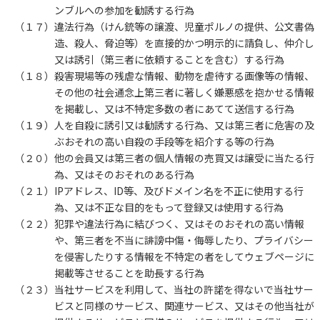
ンブルへの参加を勧誘する行為
（１７）
違法行為（けん銃等の譲渡、児童ポルノの提供、公文書偽
造、殺人、脅迫等）を直接的かつ明示的に請負し、仲介し
又は誘引（第三者に依頼することを含む）する行為
（１８）
殺害現場等の残虐な情報、動物を虐待する画像等の情報、
その他の社会通念上第三者に著しく嫌悪感を抱かせる情報
を掲載し、又は不特定多数の者にあてて送信する行為
（１９）
人を自殺に誘引又は勧誘する行為、又は第三者に危害の及
ぶおそれの高い自殺の手段等を紹介する等の行為
（２０）
他の会員又は第三者の個人情報の売買又は譲受に当たる行
為、又はそのおそれのある行為
（２１）
IPアドレス、ID等、及びドメイン名を不正に使用する行
為、又は不正な目的をもって登録又は使用する行為
（２２）
犯罪や違法行為に結びつく、又はそのおそれの高い情報
や、第三者を不当に誹謗中傷・侮辱したり、プライバシー
を侵害したりする情報を不特定の者をしてウェブページに
掲載等させることを助長する行為
（２３）
当社サービスを利用して、当社の許諾を得ないで当社サー
ビスと同様のサービス、関連サービス、又はその他当社が