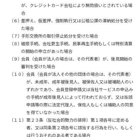
が、クレジットカード会社により無効扱いとされている場
合
（６）
差押え、仮差押、強制執行又は公租公課の滞納処分を受け
た場合
（７）
手形交換所の取引停止処分を受けた場合
（８）
破産手続、会社更生手続、民事再生手続もしくは特別清算
の開始の申立があった場合
（９）
会員（会員が法人の場合は、その代表者）が、後見開始の
審判を受けた場合
（１０）
会員（会員が法人その他の団体の場合は、その代表者）
が、未成年、成年被後見人、被保佐人又は被補助人のい
ずれかであり、会員登録申請又は当社サービスの申込み
の手続が成年後見人によって行われておらず、又は当該
申請等の際に法定代理人、保佐人もしくは補助人の同意
を得ていなかった場合
（１１）
第２３条（反社会的勢力の排除）第１項各号に定める
者、又は同条第２項各号に該当する行為を行い、もしく
は行うおそれのある者である場合