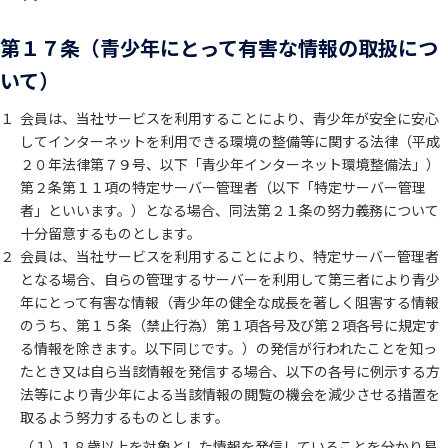
第１７条（青少年にとって有害な情報の取扱につ
いて）
１
会員は、当社サービスを利用することにより、青少年が安全に安心
してインターネットを利用できる環境の整備等に関する法律（平成
２０年法律第７９号、以下「青少年インターネット環境整備法」）
第２条第１１項の特定サーバー管理者（以下「特定サーバー管理
者」といいます。）となる場合、同法第２１条の努力義務について
十分留意するものとします。
２
会員は、当社サービスを利用することにより、特定サーバー管理者
となる場合、自らの管理するサーバーを利用して第三者により青少
年にとって有害な情報（青少年の健全な成長を著しく阻害する情報
のうち、第１５条（禁止行為）第１項各号及び第２項各号に規定す
る情報を除きます。以下同じです。）の発信が行われたことを知っ
たとき又は自ら当該情報を発信する場合、以下の各号に例示する方
法等により青少年による当該情報の閲覧の機会を減少させる措置を
取るよう努力するものとします。
（１）
１８歳以上を対象とした情報を発信していることを分かり易