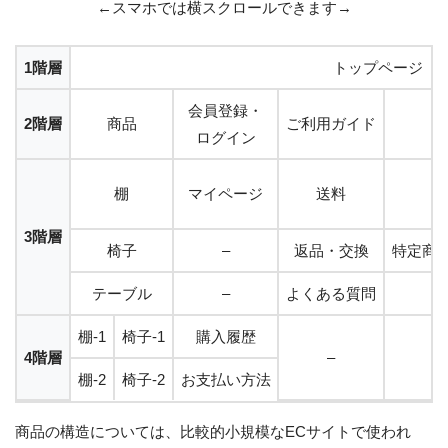
←スマホでは横スクロールできます→
1階層
トップページ
会員登録・
2階層
商品
ご利用ガイド
ログイン
棚
マイページ
送料
3階層
椅子
–
返品・交換
特定商
テーブル
–
よくある質問
棚-1
椅子-1
購入履歴
4階層
–
棚-2
椅子-2
お支払い方法
商品の構造については、比較的小規模なECサイトで使われ