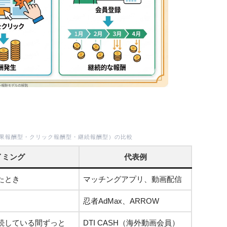
成果報酬型・クリック報酬型・継続報酬型）の比較
イミング
代表例
たとき
マッチングアプリ、動画配信
忍者AdMax、ARROW
続している間ずっと
DTI CASH（海外動画会員）