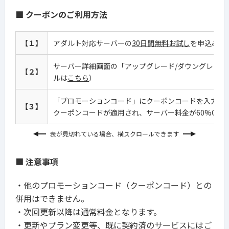
■
クーポンのご利用方法
【１】
アダルト対応サーバーの
30日間無料お試し
を申込みます
サーバー詳細画面の「アップグレード/ダウングレード
【２】
ルは
こちら
）
「プロモーションコード」にクーポンコードを入力し
【３】
クーポンコードが適用され、サーバー料金が60%OFF
表が見切れている場合、横スクロールできます
■
注意事項
・他のプロモーションコード（クーポンコード）との
併用はできません。
・次回更新以降は通常料金となります。
・更新やプラン変更等、既に契約済のサービスにはご