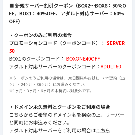
■
新規サーバー割引クーポン（BOX2〜BOX8：50%O
FF、BOX1：40%OFF、アダルト対応サーバー：60%
OFF）
・クーポンのみご利用の場合
プロモーションコード（クーポンコード）：
SERVER
50
BOX1のクーポンコード：
BOXONE40OFF
アダルト対応サーバーのクーポンコード：
ADULT60
※
クーポンのみご利用の場合は、
30
日間無料お試し
→
本契約（12
ヶ月・24ヶ月・36ヶ月）にお進みください。
※
1
ヶ月・
3
ヶ月・
6
ヶ月の本契約は対象外です。
・ドメイン永久無料とクーポンをご利用の場合
こちら
からご希望のドメイン名を検索の上、サーバー
と同時にお申込みください。
アダルト対応サーバーをご利用の場合は
こちら