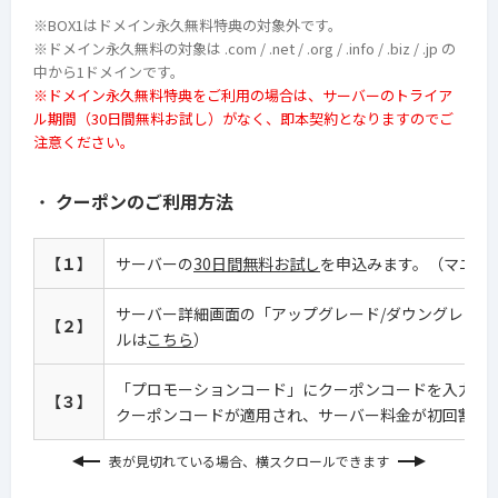
※BOX1はドメイン永久無料特典の対象外です。
※ドメイン永久無料の対象は .com / .net / .org / .info / .biz / .jp の
中から1ドメインです。
※ドメイン永久無料特典をご利用の場合は、サーバーのトライア
ル期間（30日間無料お試し）がなく、即本契約となりますのでご
注意ください。
・
クーポンのご利用方法
【１】
サーバーの
30日間無料お試し
を申込みます。（マニュ
サーバー詳細画面の「アップグレード/ダウングレード
【２】
ルは
こちら
）
「プロモーションコード」にクーポンコードを入力し
【３】
クーポンコードが適用され、サーバー料金が初回割引
表が見切れている場合、横スクロールできます