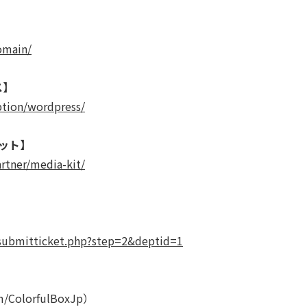
omain/
ス】
ption/wordpress/
ット】
rtner/media-kit/
p/submitticket.php?step=2&deptid=1
om/ColorfulBoxJp）