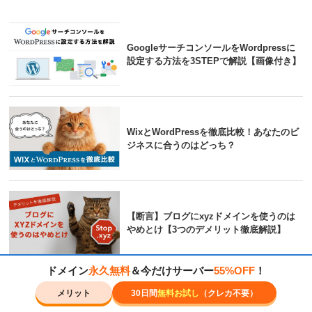
GoogleサーチコンソールをWordpressに
設定する方法を3STEPで解説【画像付き】
WixとWordPressを徹底比較！あなたのビ
ジネスに合うのはどっち？
【断言】ブログにxyzドメインを使うのは
やめとけ【3つのデメリット徹底解説】
ドメイン
永久無料
＆今だけサーバー
55%OFF
！
Googleアナリティクス（GA4）を
メリット
30日間
無料お試し
（クレカ不要）
WordPressに設定する方法を3 STEPで解