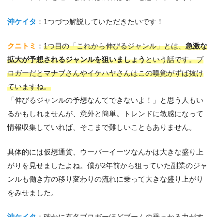
沖ケイタ
：1つづつ解説していただきたいです！
クニトミ
：
1つ目の「これから伸びるジャンル」とは、
急激な
拡大が予想されるジャンルを狙いましょう
という話です。ブ
ロガーだとマナブさんやイケハヤさんはこの嗅覚がずば抜け
ていますね。
「伸びるジャンルの予想なんてできないよ！」と思う人もい
るかもしれませんが、意外と簡単。トレンドに敏感になって
情報収集していれば、そこまで難しいこともありません。
具体的には仮想通貨、ウーバーイーツなんかは大きな盛り上
がりを見せましたよね。僕が2年前から狙っていた副業のジャ
ンルも働き方の移り変わりの流れに乗って大きな盛り上がり
をみせました。
沖ケイタ
：確かに有名ブロガーほどブームの乗っかる力がす